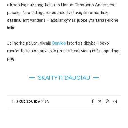
atrodo lyg nužengę tiesiai iš Hanso Christiano Anderseno
pasakų. Nuo didingų renesanso tvirtovių iki romantiškų
statinių ant vandens – apsilankymas juose yra tarsi kelionė
laiku.
Jei norite pajusti tikrąją
Danijos
istorijos didybę, į savo
maršrutą tiesiog privalote įtraukti bent vieną iš šių įspūdingų
pilių.
SKAITYTI DAUGIAU
By
SKRENDUIDANIJA