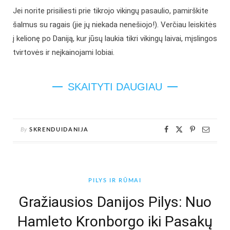
Jei norite prisiliesti prie tikrojo vikingų pasaulio, pamirškite
šalmus su ragais (jie jų niekada nenešiojo!). Verčiau leiskitės
į kelionę po Daniją, kur jūsų laukia tikri vikingų laivai, mįslingos
tvirtovės ir neįkainojami lobiai.
SKAITYTI DAUGIAU
By
SKRENDUIDANIJA
PILYS IR RŪMAI
Gražiausios Danijos Pilys: Nuo
Hamleto Kronborgo iki Pasakų