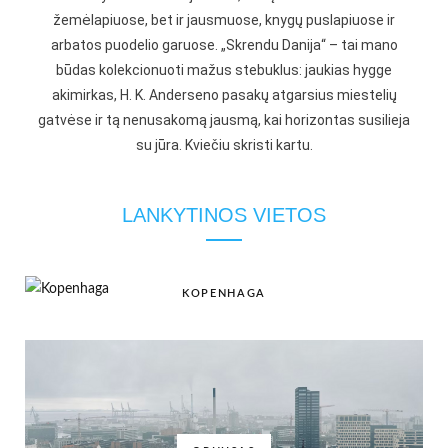
žemėlapiuose, bet ir jausmuose, knygų puslapiuose ir
arbatos puodelio garuose. „Skrendu Danija“ – tai mano
būdas kolekcionuoti mažus stebuklus: jaukias hygge
akimirkas, H. K. Anderseno pasakų atgarsius miestelių
gatvėse ir tą nenusakomą jausmą, kai horizontas susilieja
su jūra. Kviečiu skristi kartu.
LANKYTINOS VIETOS
KOPENHAGA