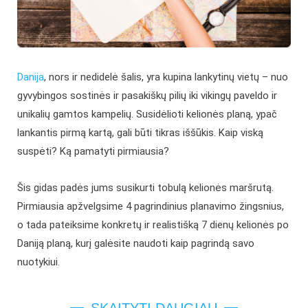
Danija
, nors ir nedidelė šalis, yra kupina lankytinų vietų – nuo
gyvybingos sostinės ir pasakiškų pilių iki vikingų paveldo ir
unikalių gamtos kampelių. Susidėlioti kelionės planą, ypač
lankantis pirmą kartą, gali būti tikras iššūkis. Kaip viską
suspėti? Ką pamatyti pirmiausia?
Šis gidas padės jums susikurti tobulą kelionės maršrutą.
Pirmiausia apžvelgsime 4 pagrindinius planavimo žingsnius,
o tada pateiksime konkretų ir realistišką 7 dienų kelionės po
Daniją planą, kurį galėsite naudoti kaip pagrindą savo
nuotykiui.