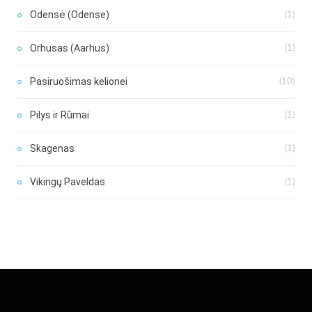
Odensė (Odense)
(1)
Orhusas (Aarhus)
(1)
Pasiruošimas kelionei
(10)
Pilys ir Rūmai
(1)
Skagenas
(1)
Vikingų Paveldas
(1)