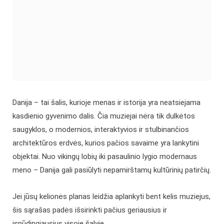
Danija – tai šalis, kurioje menas ir istorija yra neatsiejama
kasdienio gyvenimo dalis. Čia muziejai nėra tik dulkėtos
saugyklos, o modernios, interaktyvios ir stulbinančios
architektūros erdvės, kurios pačios savaime yra lankytini
objektai. Nuo vikingų lobių iki pasaulinio lygio modernaus
meno – Danija gali pasiūlyti nepamirštamų kultūrinių patirčių.
Jei jūsų kelionės planas leidžia aplankyti bent kelis muziejus,
šis sąrašas padės išsirinkti pačius geriausius ir
įspūdingiausius visoje šalyje.