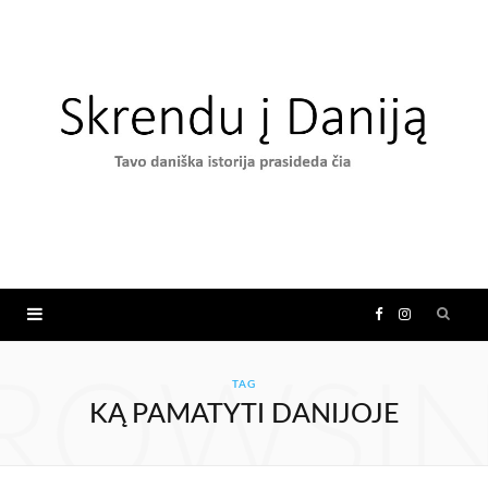
F
I
a
n
ROWSI
TAG
KĄ PAMATYTI DANIJOJE
c
s
e
t