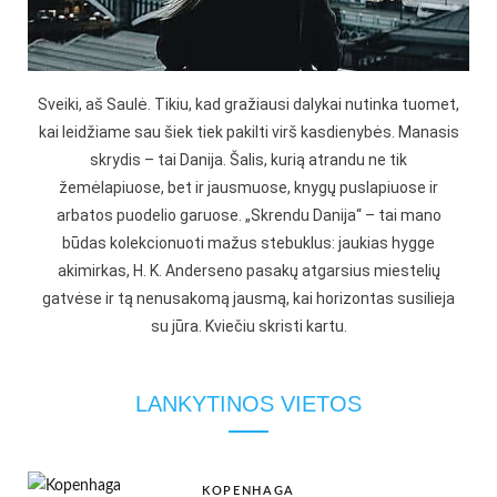
Sveiki, aš Saulė. Tikiu, kad gražiausi dalykai nutinka tuomet,
kai leidžiame sau šiek tiek pakilti virš kasdienybės. Manasis
skrydis – tai Danija. Šalis, kurią atrandu ne tik
žemėlapiuose, bet ir jausmuose, knygų puslapiuose ir
arbatos puodelio garuose. „Skrendu Danija“ – tai mano
būdas kolekcionuoti mažus stebuklus: jaukias hygge
akimirkas, H. K. Anderseno pasakų atgarsius miestelių
gatvėse ir tą nenusakomą jausmą, kai horizontas susilieja
su jūra. Kviečiu skristi kartu.
LANKYTINOS VIETOS
KOPENHAGA