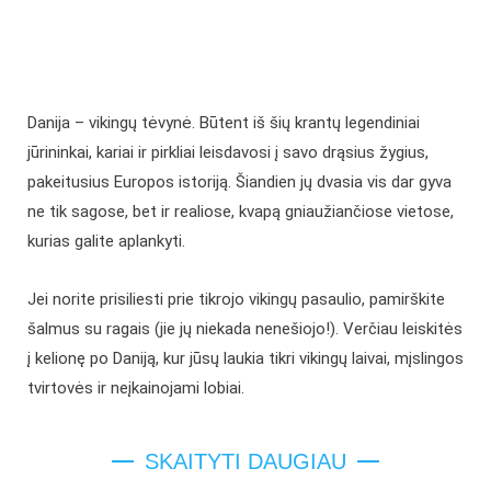
Danija – vikingų tėvynė. Būtent iš šių krantų legendiniai
jūrininkai, kariai ir pirkliai leisdavosi į savo drąsius žygius,
pakeitusius Europos istoriją. Šiandien jų dvasia vis dar gyva
ne tik sagose, bet ir realiose, kvapą gniaužiančiose vietose,
kurias galite aplankyti.
Jei norite prisiliesti prie tikrojo vikingų pasaulio, pamirškite
šalmus su ragais (jie jų niekada nenešiojo!). Verčiau leiskitės
į kelionę po Daniją, kur jūsų laukia tikri vikingų laivai, mįslingos
tvirtovės ir neįkainojami lobiai.
SKAITYTI DAUGIAU