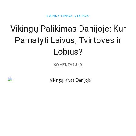
b
a
LANKYTINOS VIETOS
o
g
Vikingų Palikimas Danijoje: Kur
Pamatyti Laivus, Tvirtoves ir
o
r
Lobius?
k
a
KOMENTARŲ: 0
m