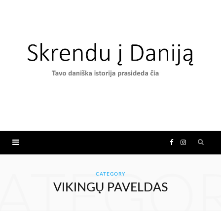
F
I
a
n
ATEGO
CATEGORY
VIKINGŲ PAVELDAS
c
s
e
t