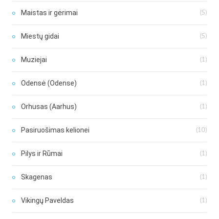
Maistas ir gėrimai
(5)
Miestų gidai
(5)
Muziejai
(1)
Odensė (Odense)
(1)
Orhusas (Aarhus)
(1)
Pasiruošimas kelionei
(10)
Pilys ir Rūmai
(1)
Skagenas
(1)
Vikingų Paveldas
(1)