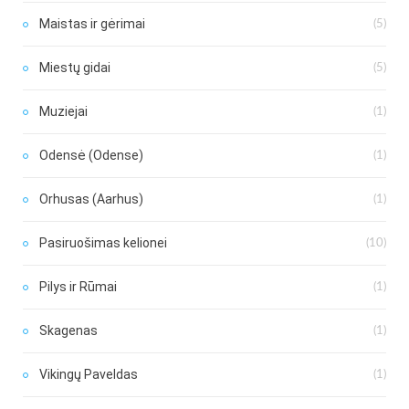
Maistas ir gėrimai
(5)
Miestų gidai
(5)
Muziejai
(1)
Odensė (Odense)
(1)
Orhusas (Aarhus)
(1)
Pasiruošimas kelionei
(10)
Pilys ir Rūmai
(1)
Skagenas
(1)
Vikingų Paveldas
(1)