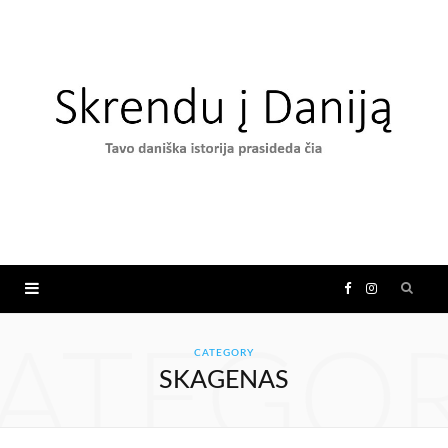
F
I
a
n
ATEGO
CATEGORY
SKAGENAS
c
s
e
t