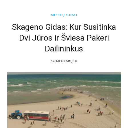
b
a
MIESTŲ GIDAI
o
g
Skageno Gidas: Kur Susitinka
Dvi Jūros ir Šviesa Pakeri
o
r
Dailininkus
k
a
KOMENTARŲ: 0
m