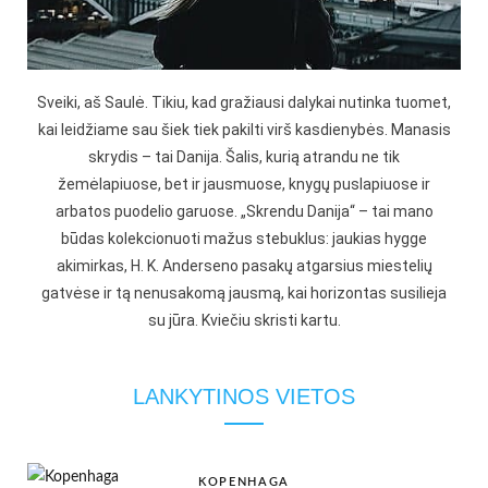
Sveiki, aš Saulė. Tikiu, kad gražiausi dalykai nutinka tuomet,
kai leidžiame sau šiek tiek pakilti virš kasdienybės. Manasis
skrydis – tai Danija. Šalis, kurią atrandu ne tik
žemėlapiuose, bet ir jausmuose, knygų puslapiuose ir
arbatos puodelio garuose. „Skrendu Danija“ – tai mano
būdas kolekcionuoti mažus stebuklus: jaukias hygge
akimirkas, H. K. Anderseno pasakų atgarsius miestelių
gatvėse ir tą nenusakomą jausmą, kai horizontas susilieja
su jūra. Kviečiu skristi kartu.
LANKYTINOS VIETOS
KOPENHAGA