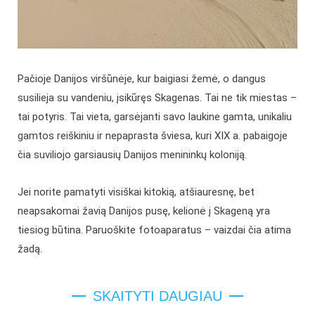
Pačioje Danijos viršūnėje, kur baigiasi žemė, o dangus
susilieja su vandeniu, įsikūręs Skagenas. Tai ne tik miestas –
tai potyris. Tai vieta, garsėjanti savo laukine gamta, unikaliu
gamtos reiškiniu ir nepaprasta šviesa, kuri XIX a. pabaigoje
čia suviliojo garsiausių Danijos menininkų koloniją.
Jei norite pamatyti visiškai kitokią, atšiauresnę, bet
neapsakomai žavią Danijos pusę, kelionė į Skageną yra
tiesiog būtina. Paruoškite fotoaparatus – vaizdai čia atima
žadą.
SKAITYTI DAUGIAU