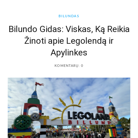
b
a
BILUNDAS
o
g
Bilundo Gidas: Viskas, Ką Reikia
Žinoti apie Legolendą ir
o
r
Apylinkes
k
a
KOMENTARŲ: 0
m