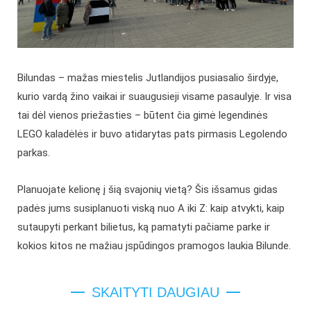
Bilundas – mažas miestelis Jutlandijos pusiasalio širdyje,
kurio vardą žino vaikai ir suaugusieji visame pasaulyje. Ir visa
tai dėl vienos priežasties – būtent čia gimė legendinės
LEGO kaladėlės ir buvo atidarytas pats pirmasis Legolendo
parkas.
Planuojate kelionę į šią svajonių vietą? Šis išsamus gidas
padės jums susiplanuoti viską nuo A iki Z: kaip atvykti, kaip
sutaupyti perkant bilietus, ką pamatyti pačiame parke ir
kokios kitos ne mažiau įspūdingos pramogos laukia Bilunde.
SKAITYTI DAUGIAU