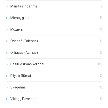
Maistas ir gėrimai
(5)
Miestų gidai
(5)
Muziejai
(1)
Odensė (Odense)
(1)
Orhusas (Aarhus)
(1)
Pasiruošimas kelionei
(10)
Pilys ir Rūmai
(1)
Skagenas
(1)
Vikingų Paveldas
(1)