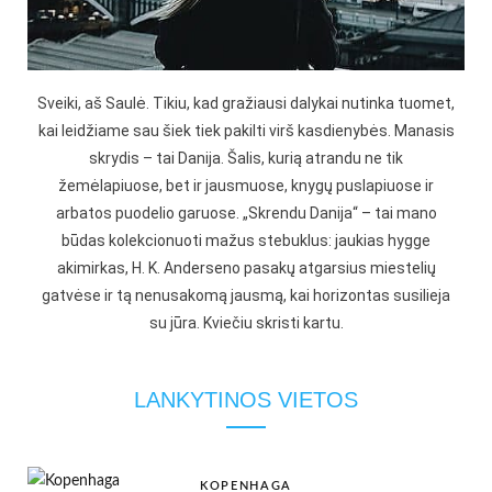
Sveiki, aš Saulė. Tikiu, kad gražiausi dalykai nutinka tuomet,
kai leidžiame sau šiek tiek pakilti virš kasdienybės. Manasis
skrydis – tai Danija. Šalis, kurią atrandu ne tik
žemėlapiuose, bet ir jausmuose, knygų puslapiuose ir
arbatos puodelio garuose. „Skrendu Danija“ – tai mano
būdas kolekcionuoti mažus stebuklus: jaukias hygge
akimirkas, H. K. Anderseno pasakų atgarsius miestelių
gatvėse ir tą nenusakomą jausmą, kai horizontas susilieja
su jūra. Kviečiu skristi kartu.
LANKYTINOS VIETOS
KOPENHAGA