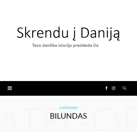
F
I
a
n
ATEGO
CATEGORY
BILUNDAS
c
s
e
t