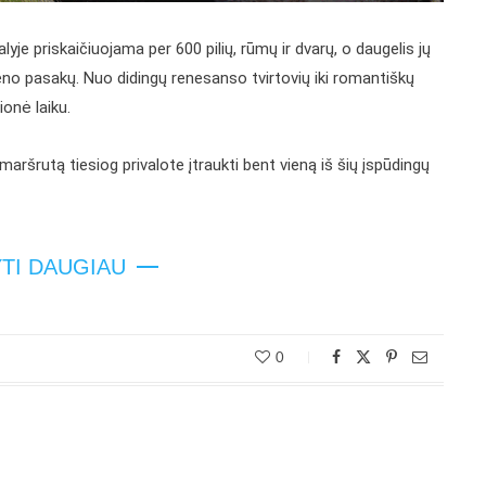
alyje priskaičiuojama per 600 pilių, rūmų ir dvarų, o daugelis jų
eno pasakų. Nuo didingų renesanso tvirtovių iki romantiškų
ionė laiku.
 maršrutą tiesiog privalote įtraukti bent vieną iš šių įspūdingų
YTI DAUGIAU
0