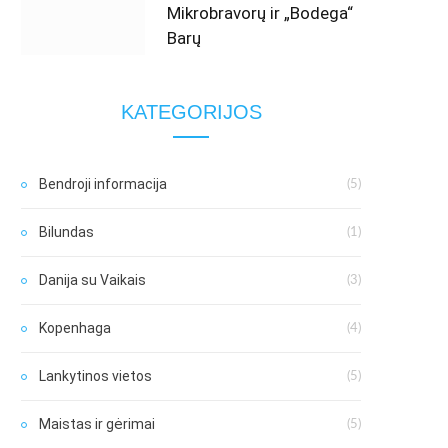
Mikrobravorų ir „Bodega“
Barų
KATEGORIJOS
Bendroji informacija
(5)
Bilundas
(1)
Danija su Vaikais
(3)
Kopenhaga
(4)
Lankytinos vietos
(5)
Maistas ir gėrimai
(5)