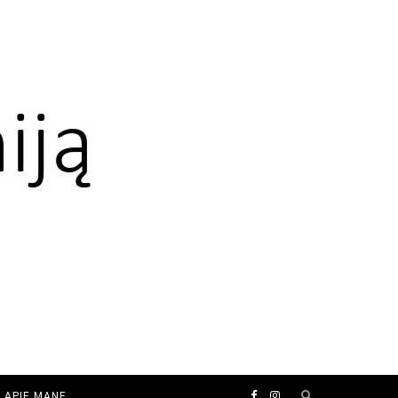
F
I
APIE MANE