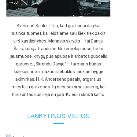
Sveiki, aš Saulė. Tikiu, kad gražiausi dalykai
nutinka tuomet, kai leidžiame sau šiek tiek pakilti
virš kasdienybės. Manasis skrydis – tai Danija.
Šalis, kurią atrandu ne tik žemėlapiuose, bet ir
jausmuose, knygų puslapiuose ir arbatos puodelio
garuose. „Skrendu Danija“ – tai mano būdas
kolekcionuoti mažus stebuklus: jaukias hygge
akimirkas, H. K. Anderseno pasakų atgarsius
miestelių gatvėse ir tą nenusakomą jausmą, kai
horizontas susilieja su jūra. Kviečiu skristi kartu.
LANKYTINOS VIETOS