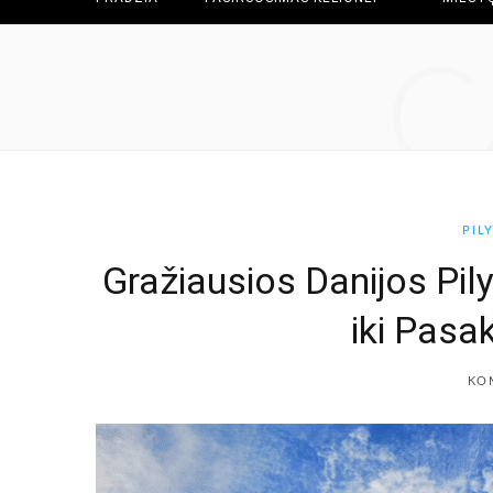
C
PIL
Gražiausios Danijos Pi
iki Pasa
KO