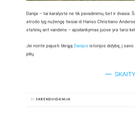
Danija – tai karalystė ne tik pavadinimu, bet ir dvasia. Š
atrodo lyg nužengę tiesiai iš Hanso Christiano Anders
statinių ant vandens – apsilankymas juose yra tarsi kel
Jei norite pajusti tikrąją
Danijos
istorijos didybę, į savo
pilių.
SKAIT
By
SKRENDUIDANIJA