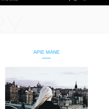
a
n
RY
c
s
e
t
b
a
APIE MANE
o
g
o
r
k
a
m