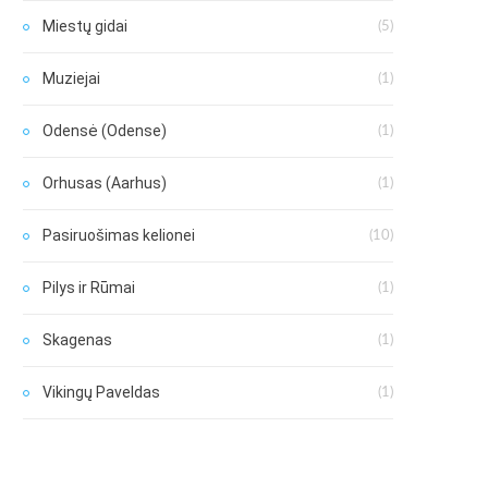
Miestų gidai
(5)
Muziejai
(1)
Odensė (Odense)
(1)
Orhusas (Aarhus)
(1)
Pasiruošimas kelionei
(10)
Pilys ir Rūmai
(1)
Skagenas
(1)
Vikingų Paveldas
(1)