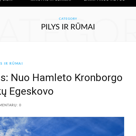
ATEGO
CATEGORY
PILYS IR RŪMAI
YS IR RŪMAI
lys: Nuo Hamleto Kronborgo
kų Egeskovo
MENTARŲ: 0