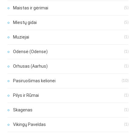
Maistas ir gėrimai
(5)
Miestų gidai
(5)
Muziejai
(1)
Odensė (Odense)
(1)
Orhusas (Aarhus)
(1)
Pasiruošimas kelionei
(10)
Pilys ir Rūmai
(1)
Skagenas
(1)
Vikingų Paveldas
(1)