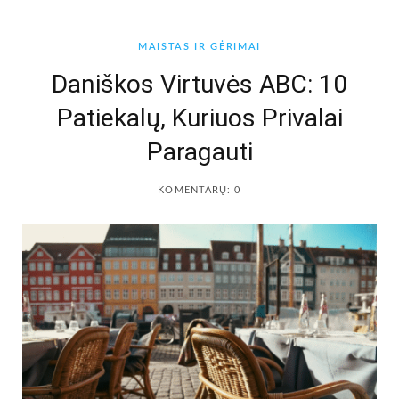
b
a
MAISTAS IR GĖRIMAI
o
g
Daniškos Virtuvės ABC: 10
Patiekalų, Kuriuos Privalai
o
r
Paragauti
k
a
KOMENTARŲ: 0
m