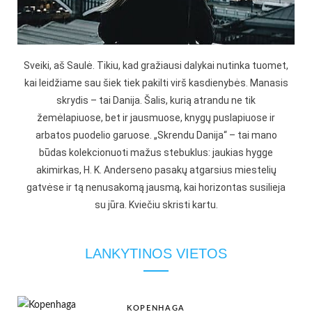
Sveiki, aš Saulė. Tikiu, kad gražiausi dalykai nutinka tuomet,
kai leidžiame sau šiek tiek pakilti virš kasdienybės. Manasis
skrydis – tai Danija. Šalis, kurią atrandu ne tik
žemėlapiuose, bet ir jausmuose, knygų puslapiuose ir
arbatos puodelio garuose. „Skrendu Danija“ – tai mano
būdas kolekcionuoti mažus stebuklus: jaukias hygge
akimirkas, H. K. Anderseno pasakų atgarsius miestelių
gatvėse ir tą nenusakomą jausmą, kai horizontas susilieja
su jūra. Kviečiu skristi kartu.
LANKYTINOS VIETOS
KOPENHAGA