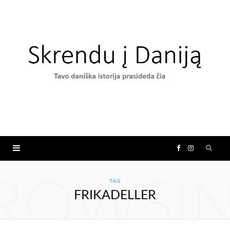
F
I
a
n
ROWSI
TAG
FRIKADELLER
c
s
e
t