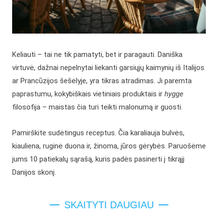
Keliauti – tai ne tik pamatyti, bet ir paragauti. Daniška
virtuvė, dažnai nepelnytai liekanti garsiųjų kaimynių iš Italijos
ar Prancūzijos šešėlyje, yra tikras atradimas. Ji paremta
paprastumu, kokybiškais vietiniais produktais ir
hygge
filosofija – maistas čia turi teikti malonumą ir guosti.
Pamirškite sudėtingus receptus. Čia karaliauja bulvės,
kiauliena, ruginė duona ir, žinoma, jūros gėrybės. Paruošėme
jums 10 patiekalų sąrašą, kuris padės pasinerti į tikrąjį
Danijos skonį.
SKAITYTI DAUGIAU