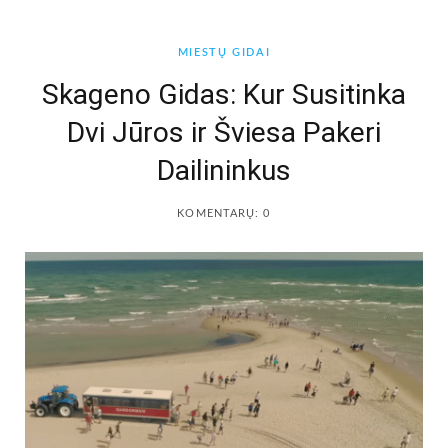
b
a
MIESTŲ GIDAI
o
g
Skageno Gidas: Kur Susitinka
Dvi Jūros ir Šviesa Pakeri
o
r
Dailininkus
k
a
KOMENTARŲ: 0
m