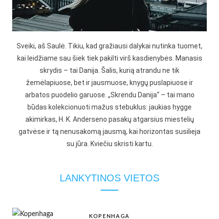
Sveiki, aš Saulė. Tikiu, kad gražiausi dalykai nutinka tuomet,
kai leidžiame sau šiek tiek pakilti virš kasdienybės. Manasis
skrydis – tai Danija. Šalis, kurią atrandu ne tik
žemėlapiuose, bet ir jausmuose, knygų puslapiuose ir
arbatos puodelio garuose. „Skrendu Danija“ – tai mano
būdas kolekcionuoti mažus stebuklus: jaukias hygge
akimirkas, H. K. Anderseno pasakų atgarsius miestelių
gatvėse ir tą nenusakomą jausmą, kai horizontas susilieja
su jūra. Kviečiu skristi kartu.
LANKYTINOS VIETOS
KOPENHAGA