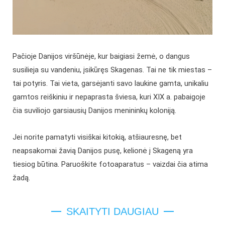
Pačioje Danijos viršūnėje, kur baigiasi žemė, o dangus
susilieja su vandeniu, įsikūręs Skagenas. Tai ne tik miestas –
tai potyris. Tai vieta, garsėjanti savo laukine gamta, unikaliu
gamtos reiškiniu ir nepaprasta šviesa, kuri XIX a. pabaigoje
čia suviliojo garsiausių Danijos menininkų koloniją.
Jei norite pamatyti visiškai kitokią, atšiauresnę, bet
neapsakomai žavią Danijos pusę, kelionė į Skageną yra
tiesiog būtina. Paruoškite fotoaparatus – vaizdai čia atima
žadą.
SKAITYTI DAUGIAU