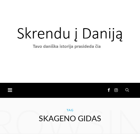
F
I
a
n
ROWSI
TAG
SKAGENO GIDAS
c
s
e
t