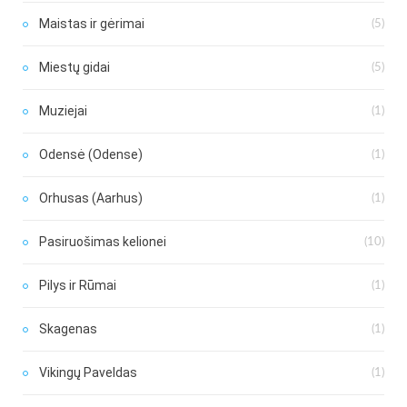
Maistas ir gėrimai
(5)
Miestų gidai
(5)
Muziejai
(1)
Odensė (Odense)
(1)
Orhusas (Aarhus)
(1)
Pasiruošimas kelionei
(10)
Pilys ir Rūmai
(1)
Skagenas
(1)
Vikingų Paveldas
(1)