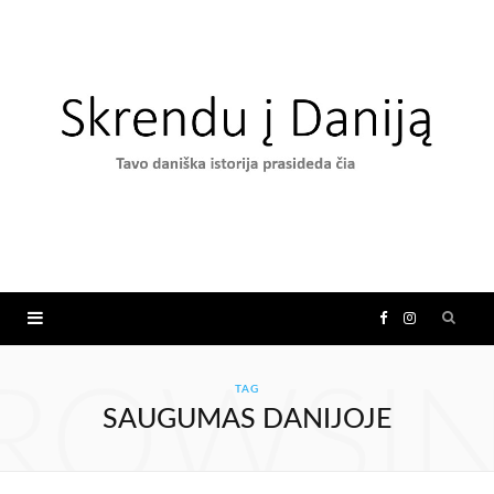
F
I
a
n
ROWSI
TAG
SAUGUMAS DANIJOJE
c
s
e
t