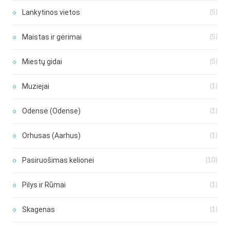
Lankytinos vietos
(5)
Maistas ir gėrimai
(5)
Miestų gidai
(5)
Muziejai
(1)
Odensė (Odense)
(1)
Orhusas (Aarhus)
(1)
Pasiruošimas kelionei
(10)
Pilys ir Rūmai
(1)
Skagenas
(1)