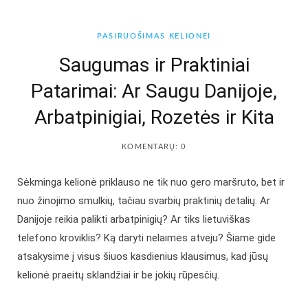
b
a
PASIRUOŠIMAS KELIONEI
o
g
Saugumas ir Praktiniai
Patarimai: Ar Saugu Danijoje,
o
r
Arbatpinigiai, Rozetės ir Kita
k
a
KOMENTARŲ: 0
m
Sėkminga kelionė priklauso ne tik nuo gero maršruto, bet ir
nuo žinojimo smulkių, tačiau svarbių praktinių detalių. Ar
Danijoje reikia palikti arbatpinigių? Ar tiks lietuviškas
telefono kroviklis? Ką daryti nelaimės atveju? Šiame gide
atsakysime į visus šiuos kasdienius klausimus, kad jūsų
kelionė praeitų sklandžiai ir be jokių rūpesčių.