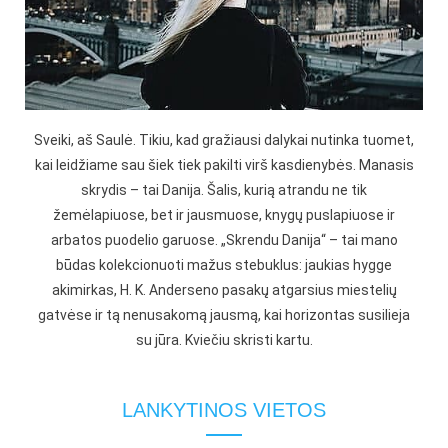
Sveiki, aš Saulė. Tikiu, kad gražiausi dalykai nutinka tuomet,
kai leidžiame sau šiek tiek pakilti virš kasdienybės. Manasis
skrydis – tai Danija. Šalis, kurią atrandu ne tik
žemėlapiuose, bet ir jausmuose, knygų puslapiuose ir
arbatos puodelio garuose. „Skrendu Danija“ – tai mano
būdas kolekcionuoti mažus stebuklus: jaukias hygge
akimirkas, H. K. Anderseno pasakų atgarsius miestelių
gatvėse ir tą nenusakomą jausmą, kai horizontas susilieja
su jūra. Kviečiu skristi kartu.
LANKYTINOS VIETOS