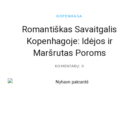
b
a
KOPENHAGA
o
g
Romantiškas Savaitgalis
Kopenhagoje: Idėjos ir
o
r
Maršrutas Poroms
k
a
KOMENTARŲ: 0
m