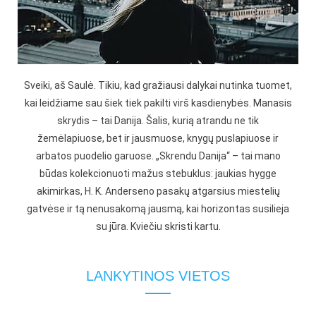
Sveiki, aš Saulė. Tikiu, kad gražiausi dalykai nutinka tuomet,
kai leidžiame sau šiek tiek pakilti virš kasdienybės. Manasis
skrydis – tai Danija. Šalis, kurią atrandu ne tik
žemėlapiuose, bet ir jausmuose, knygų puslapiuose ir
arbatos puodelio garuose. „Skrendu Danija“ – tai mano
būdas kolekcionuoti mažus stebuklus: jaukias hygge
akimirkas, H. K. Anderseno pasakų atgarsius miestelių
gatvėse ir tą nenusakomą jausmą, kai horizontas susilieja
su jūra. Kviečiu skristi kartu.
LANKYTINOS VIETOS