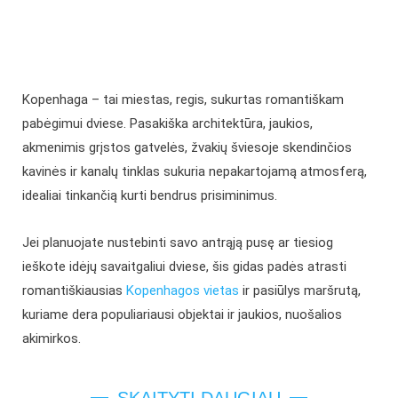
Kopenhaga – tai miestas, regis, sukurtas romantiškam
pabėgimui dviese. Pasakiška architektūra, jaukios,
akmenimis grįstos gatvelės, žvakių šviesoje skendinčios
kavinės ir kanalų tinklas sukuria nepakartojamą atmosferą,
idealiai tinkančią kurti bendrus prisiminimus.
Jei planuojate nustebinti savo antrąją pusę ar tiesiog
ieškote idėjų savaitgaliui dviese, šis gidas padės atrasti
romantiškiausias
Kopenhagos vietas
ir pasiūlys maršrutą,
kuriame dera populiariausi objektai ir jaukios, nuošalios
akimirkos.