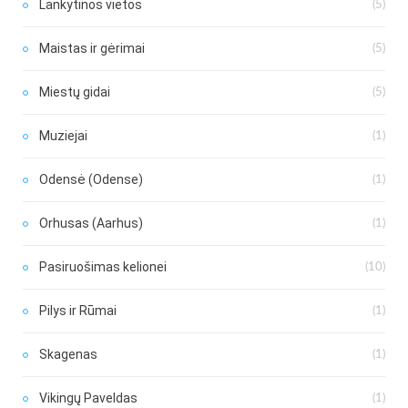
Lankytinos vietos
(5)
Maistas ir gėrimai
(5)
Miestų gidai
(5)
Muziejai
(1)
Odensė (Odense)
(1)
Orhusas (Aarhus)
(1)
Pasiruošimas kelionei
(10)
Pilys ir Rūmai
(1)
Skagenas
(1)
Vikingų Paveldas
(1)