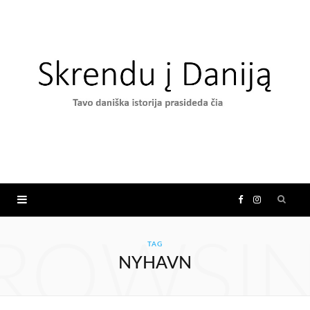
F
I
a
n
ROWSI
TAG
NYHAVN
c
s
e
t