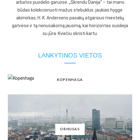
arbatos puodelio garuose. „Skrendu Danija“ – tai mano
būdas kolekcionuoti mažus stebuklus: jaukias hygge
akimirkas, H. K. Anderseno pasakų atgarsius miestelių
gatvėse ir tą nenusakomą jausmą, kai horizontas susilieja
su jūra. Kviečiu skristi kartu.
LANKYTINOS VIETOS
KOPENHAGA
ORHUSAS