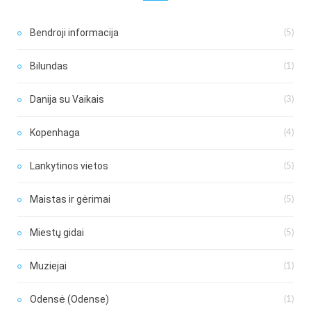
Bendroji informacija
(5)
Bilundas
(1)
Danija su Vaikais
(3)
Kopenhaga
(4)
Lankytinos vietos
(5)
Maistas ir gėrimai
(5)
Miestų gidai
(5)
Muziejai
(1)
Odensė (Odense)
(1)