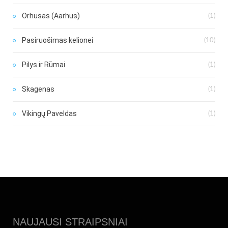
Orhusas (Aarhus)
(1)
Pasiruošimas kelionei
(10)
Pilys ir Rūmai
(1)
Skagenas
(1)
Vikingų Paveldas
(1)
NAUJAUSI STRAIPSNIAI