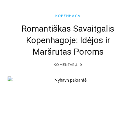
b
a
KOPENHAGA
o
g
Romantiškas Savaitgalis
Kopenhagoje: Idėjos ir
o
r
Maršrutas Poroms
k
a
KOMENTARŲ: 0
m