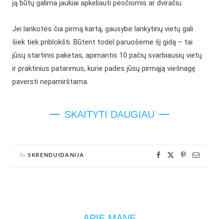
ją būtų galima jaukiai apkeliauti pėsčiomis ar dviračiu.
Jei lankotės čia pirmą kartą, gausybė lankytinų vietų gali
šiek tiek priblokšti. Būtent todėl paruošėme šį gidą – tai
jūsų startinis paketas, apimantis 10 pačių svarbiausių vietų
ir praktinius patarimus, kurie padės jūsų pirmąją viešnagę
paversti nepamirštama.
SKAITYTI DAUGIAU
By
SKRENDUIDANIJA
APIE MANE