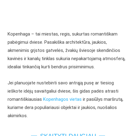
Kopenhaga – tai miestas, regis, sukurtas romantiškam
pabėgimui dviese. Pasakiška architektūra, jaukios,
akmenimis grįstos gatvelės, žvakių šviesoje skendinčios
kavinės ir kanalų tinklas sukuria nepakartojamą atmosferą,
idealiai tinkančią kurti bendrus prisiminimus.
Jei planuojate nustebinti savo antrąją pusę ar tiesiog
ieškote idėjų savaitgaliui dviese, šis gidas padės atrasti
romantiškiausias
Kopenhagos vietas
ir pasiūlys maršrutą,
kuriame dera populiariausi objektai ir jaukios, nuošalios
akimirkos.