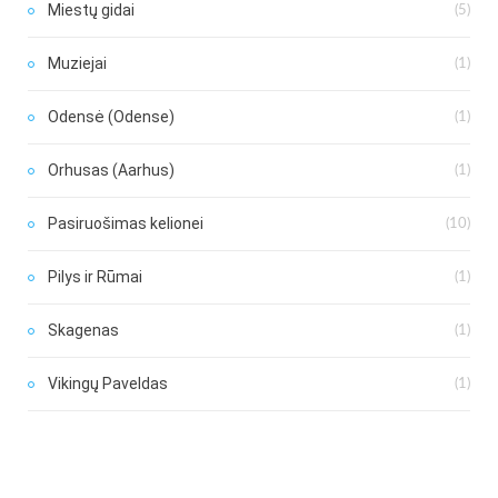
Miestų gidai
(5)
Muziejai
(1)
Odensė (Odense)
(1)
Orhusas (Aarhus)
(1)
Pasiruošimas kelionei
(10)
Pilys ir Rūmai
(1)
Skagenas
(1)
Vikingų Paveldas
(1)