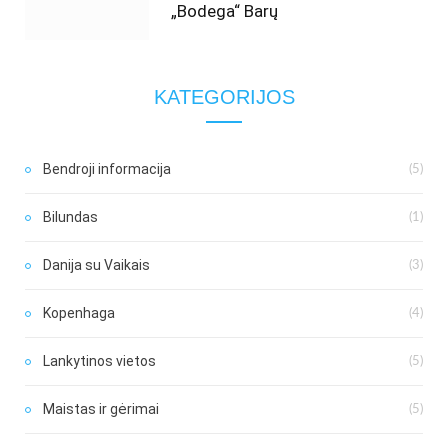
„Bodega“ Barų
KATEGORIJOS
Bendroji informacija
(5)
Bilundas
(1)
Danija su Vaikais
(3)
Kopenhaga
(4)
Lankytinos vietos
(5)
Maistas ir gėrimai
(5)