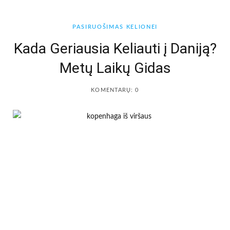
b
a
PASIRUOŠIMAS KELIONEI
o
g
Kada Geriausia Keliauti į Daniją?
Metų Laikų Gidas
o
r
k
a
KOMENTARŲ: 0
m