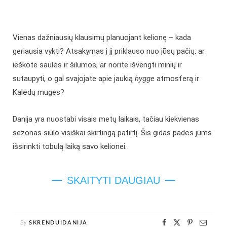
Vienas dažniausių klausimų planuojant kelionę – kada
geriausia vykti? Atsakymas į jį priklauso nuo jūsų pačių: ar
ieškote saulės ir šilumos, ar norite išvengti minių ir
sutaupyti, o gal svajojate apie jaukią
hygge
atmosferą ir
Kalėdų muges?
Danija yra nuostabi visais metų laikais, tačiau kiekvienas
sezonas siūlo visiškai skirtingą patirtį. Šis gidas padės jums
išsirinkti tobulą laiką savo kelionei.
SKAITYTI DAUGIAU
By
SKRENDUIDANIJA