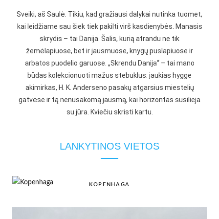
Sveiki, aš Saulė. Tikiu, kad gražiausi dalykai nutinka tuomet,
kai leidžiame sau šiek tiek pakilti virš kasdienybės. Manasis
skrydis – tai Danija. Šalis, kurią atrandu ne tik
žemėlapiuose, bet ir jausmuose, knygų puslapiuose ir
arbatos puodelio garuose. „Skrendu Danija“ – tai mano
būdas kolekcionuoti mažus stebuklus: jaukias hygge
akimirkas, H. K. Anderseno pasakų atgarsius miestelių
gatvėse ir tą nenusakomą jausmą, kai horizontas susilieja
su jūra. Kviečiu skristi kartu.
LANKYTINOS VIETOS
KOPENHAGA