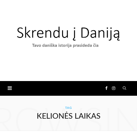
F
I
a
n
ROWSI
TAG
KELIONĖS LAIKAS
c
s
e
t