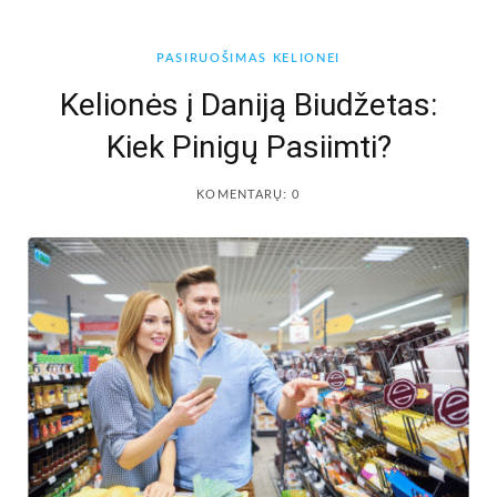
b
a
PASIRUOŠIMAS KELIONEI
o
g
Kelionės į Daniją Biudžetas:
Kiek Pinigų Pasiimti?
o
r
k
a
KOMENTARŲ: 0
m