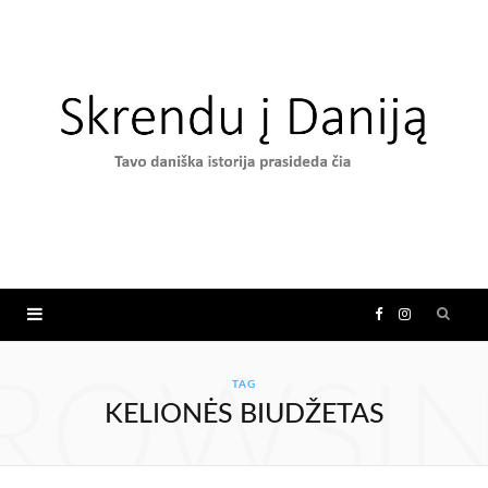
F
I
a
n
ROWSI
TAG
KELIONĖS BIUDŽETAS
c
s
e
t