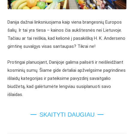
Danija dažnai linksniuojama kaip viena brangesnių Europos
šalių. Ir tai yra tiesa – kainos čia aukštesnės nei Lietuvoje.
Tačiau ar tai reiškia, kad kelionė į pasakišką H. K. Anderseno
gimtinę suvalgys visas santaupas? Tikrai ne!
Protingai planuojant, Danijoje galima pailsėti ir neišleidžiant
kosminių sumų. Šiame gide detaliai apžvelgsime pagrindines
išlaidų kategorijas ir pateiksime pavyzdinį savaitgalio
biudžetą, kad galėtumėte lengviau susiplanuoti savo
išlaidas.
SKAITYTI DAUGIAU