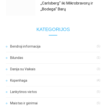
„Carlsberg“ iki Mikrobravorų ir
„Bodega“ Barų
KATEGORIJOS
Bendroji informacija
(5)
Bilundas
(1)
Danija su Vaikais
(3)
Kopenhaga
(4)
Lankytinos vietos
(5)
Maistas ir gėrimai
(5)