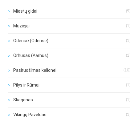
Miestų gidai
(5)
Muziejai
(1)
Odensė (Odense)
(1)
Orhusas (Aarhus)
(1)
Pasiruošimas kelionei
(10)
Pilys ir Rūmai
(1)
Skagenas
(1)
Vikingų Paveldas
(1)