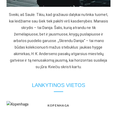
Sveiki, aš Saulė. Tikiu, kad gražiausi dalykai nutinka tuomet,
kai leidžiame sau šiek tiek pakilti virš kasdienybės. Manasis
skrydis – tai Danija. Šalis, kurią atrandu ne tik
žemėlapiuose, bet ir jausmuose, knygų puslapiuose ir
arbatos puodelio garuose. „Skrendu Danija“ – tai mano
būdas kolekcionuoti mažus stebuklus: jaukias hygge
akimirkas, H. K. Anderseno pasakų atgarsius miestelių
gatvėse ir tą nenusakomą jausmą, kai horizontas susilieja
su jūra. Kviečiu skristi kartu.
LANKYTINOS VIETOS
KOPENHAGA