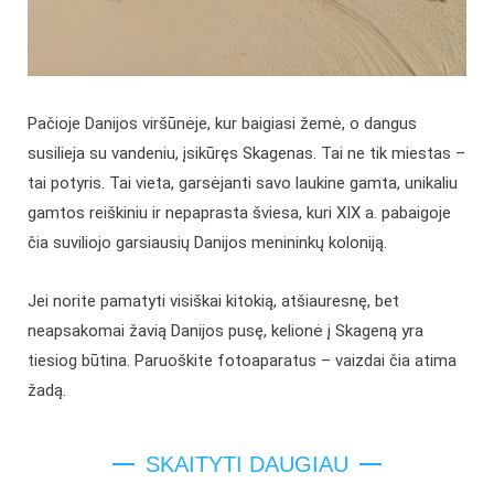
Pačioje Danijos viršūnėje, kur baigiasi žemė, o dangus
susilieja su vandeniu, įsikūręs Skagenas. Tai ne tik miestas –
tai potyris. Tai vieta, garsėjanti savo laukine gamta, unikaliu
gamtos reiškiniu ir nepaprasta šviesa, kuri XIX a. pabaigoje
čia suviliojo garsiausių Danijos menininkų koloniją.
Jei norite pamatyti visiškai kitokią, atšiauresnę, bet
neapsakomai žavią Danijos pusę, kelionė į Skageną yra
tiesiog būtina. Paruoškite fotoaparatus – vaizdai čia atima
žadą.
SKAITYTI DAUGIAU