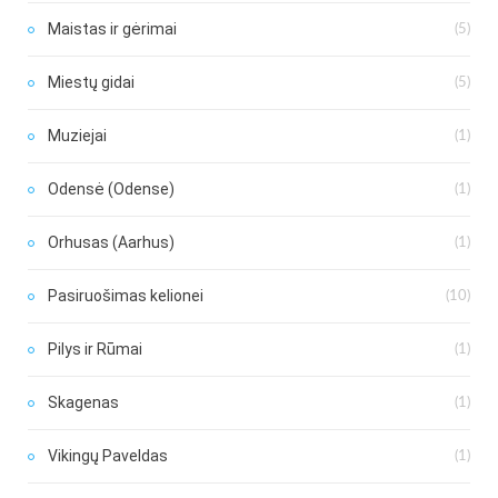
Maistas ir gėrimai
(5)
Miestų gidai
(5)
Muziejai
(1)
Odensė (Odense)
(1)
Orhusas (Aarhus)
(1)
Pasiruošimas kelionei
(10)
Pilys ir Rūmai
(1)
Skagenas
(1)
Vikingų Paveldas
(1)