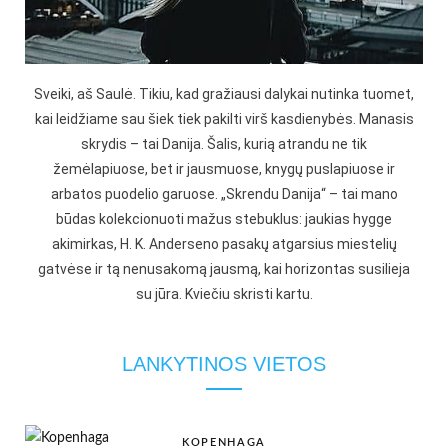
Sveiki, aš Saulė. Tikiu, kad gražiausi dalykai nutinka tuomet,
kai leidžiame sau šiek tiek pakilti virš kasdienybės. Manasis
skrydis – tai Danija. Šalis, kurią atrandu ne tik
žemėlapiuose, bet ir jausmuose, knygų puslapiuose ir
arbatos puodelio garuose. „Skrendu Danija“ – tai mano
būdas kolekcionuoti mažus stebuklus: jaukias hygge
akimirkas, H. K. Anderseno pasakų atgarsius miestelių
gatvėse ir tą nenusakomą jausmą, kai horizontas susilieja
su jūra. Kviečiu skristi kartu.
LANKYTINOS VIETOS
KOPENHAGA