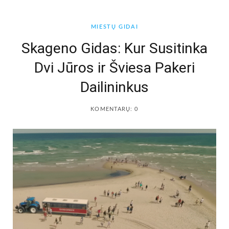
b
a
MIESTŲ GIDAI
o
g
Skageno Gidas: Kur Susitinka
Dvi Jūros ir Šviesa Pakeri
o
r
Dailininkus
k
a
KOMENTARŲ: 0
m