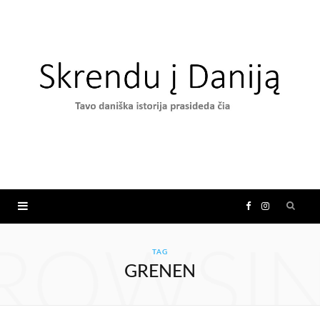
F
I
a
n
ROWSI
TAG
GRENEN
c
s
e
t