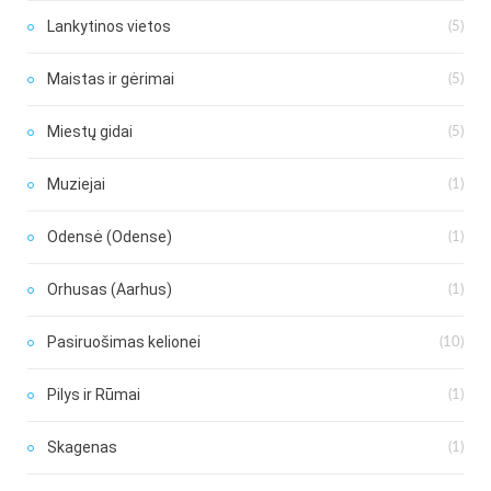
Lankytinos vietos
(5)
Maistas ir gėrimai
(5)
Miestų gidai
(5)
Muziejai
(1)
Odensė (Odense)
(1)
Orhusas (Aarhus)
(1)
Pasiruošimas kelionei
(10)
Pilys ir Rūmai
(1)
Skagenas
(1)