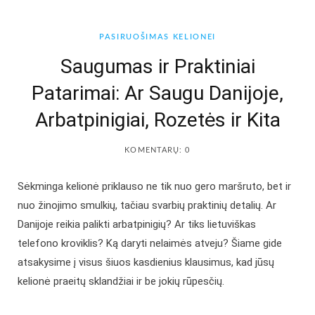
b
a
PASIRUOŠIMAS KELIONEI
o
g
Saugumas ir Praktiniai
Patarimai: Ar Saugu Danijoje,
o
r
Arbatpinigiai, Rozetės ir Kita
k
a
KOMENTARŲ: 0
m
Sėkminga kelionė priklauso ne tik nuo gero maršruto, bet ir
nuo žinojimo smulkių, tačiau svarbių praktinių detalių. Ar
Danijoje reikia palikti arbatpinigių? Ar tiks lietuviškas
telefono kroviklis? Ką daryti nelaimės atveju? Šiame gide
atsakysime į visus šiuos kasdienius klausimus, kad jūsų
kelionė praeitų sklandžiai ir be jokių rūpesčių.