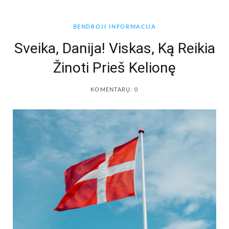
b
a
BENDROJI INFORMACIJA
o
g
Sveika, Danija! Viskas, Ką Reikia
Žinoti Prieš Kelionę
o
r
k
a
KOMENTARŲ: 0
m