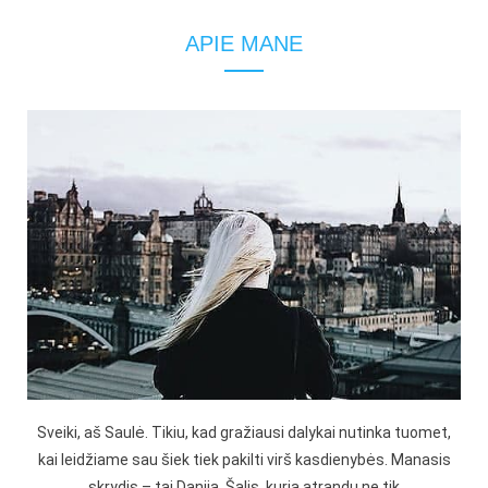
APIE MANE
Sveiki, aš Saulė. Tikiu, kad gražiausi dalykai nutinka tuomet,
kai leidžiame sau šiek tiek pakilti virš kasdienybės. Manasis
skrydis – tai Danija. Šalis, kurią atrandu ne tik