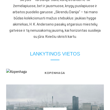
žemėlapiuose, bet ir jausmuose, knygų puslapiuose ir
arbatos puodelio garuose. „Skrendu Danija“ – tai mano
būdas kolekcionuoti mažus stebuklus: jaukias hygge
akimirkas, H. K. Anderseno pasakų atgarsius miestelių
gatvėse ir tą nenusakomą jausmą, kai horizontas susilieja
su jūra. Kviečiu skristi kartu.
LANKYTINOS VIETOS
KOPENHAGA