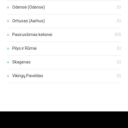
Odensė (Odense)
(1)
Orhusas (Aarhus)
(1)
Pasiruošimas kelionei
(10)
Pilys ir Rūmai
(1)
Skagenas
(1)
Vikingų Paveldas
(1)