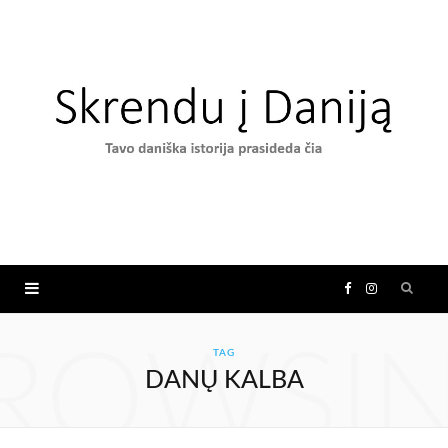
F
I
a
n
ROWSI
TAG
DANŲ KALBA
c
s
e
t