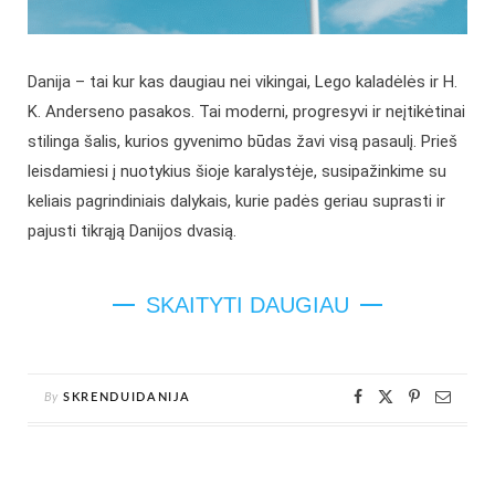
Danija – tai kur kas daugiau nei vikingai, Lego kaladėlės ir H.
K. Anderseno pasakos. Tai moderni, progresyvi ir neįtikėtinai
stilinga šalis, kurios gyvenimo būdas žavi visą pasaulį. Prieš
leisdamiesi į nuotykius šioje karalystėje, susipažinkime su
keliais pagrindiniais dalykais, kurie padės geriau suprasti ir
pajusti tikrąją Danijos dvasią.
SKAITYTI DAUGIAU
By
SKRENDUIDANIJA