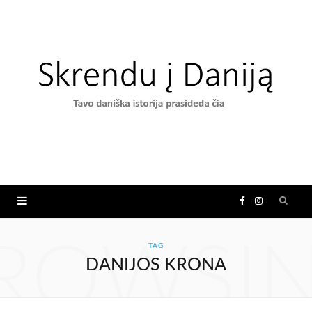
F
I
a
n
ROWSI
TAG
DANIJOS KRONA
c
s
e
t