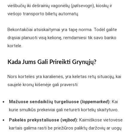
viešbučių iki dešrainių vagonėlių (
pølsevogn
), kioskų ir
viešojo transporto bilietų automatų.
Bekontakčiai atsiskaitymai yra tapę norma. Todėl galite
drąsiai planuoti visą kelionę, remdamiesi tik savo banko
kortele.
Kada Jums Gali Prireikti Grynųjų?
Nors kortelės yra karalienės, yra keletas retų situacijų, kai
saujelė kronų kišenėje gali praversti:
Mažuose sendaikčių turgeliuose (
loppemarked
):
Kai
kurie smulkūs prekeiviai gali neturėti kortelių skaitytuvo.
Pakelės prekystaliuose (
vejbod
):
Kaimiškose vietovėse
kartais galima rasti be priežiūros paliktų daržovių ar uogų