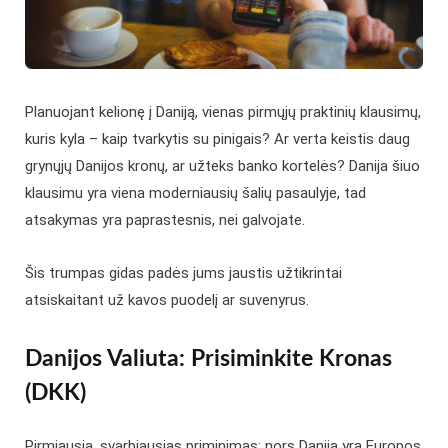
Planuojant kelionę į Daniją, vienas pirmųjų praktinių klausimų,
kuris kyla – kaip tvarkytis su pinigais? Ar verta keistis daug
grynųjų Danijos kronų, ar užteks banko kortelės? Danija šiuo
klausimu yra viena moderniausių šalių pasaulyje, tad
atsakymas yra paprastesnis, nei galvojate.
Šis trumpas gidas padės jums jaustis užtikrintai
atsiskaitant už kavos puodelį ar suvenyrus.
Danijos Valiuta: Prisiminkite Kronas
(DKK)
Pirmiausia, svarbiausias priminimas: nors Danija yra Europos