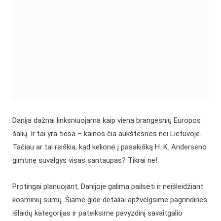
Danija dažnai linksniuojama kaip viena brangesnių Europos
šalių. Ir tai yra tiesa – kainos čia aukštesnės nei Lietuvoje.
Tačiau ar tai reiškia, kad kelionė į pasakišką H. K. Anderseno
gimtinę suvalgys visas santaupas? Tikrai ne!
Protingai planuojant, Danijoje galima pailsėti ir neišleidžiant
kosminių sumų. Šiame gide detaliai apžvelgsime pagrindines
išlaidų kategorijas ir pateiksime pavyzdinį savaitgalio