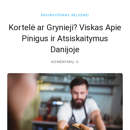
b
a
PASIRUOŠIMAS KELIONEI
o
g
Kortelė ar Grynieji? Viskas Apie
Pinigus ir Atsiskaitymus
o
r
Danijoje
k
a
KOMENTARŲ: 0
m