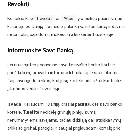
Revolut)
Kortelės kaip
Revolut
ar
Wise
yra puikus pasirinkimas
kelionėje po Daniją. Jos siūlo palankų valiutos kursą ir dažnai
neturi jokių papildomų mokesčių atsiskaitant užsienyje.
Informuokite Savo Banką
Jei naudojatės pagrindine savo lietuviško banko kortele,
prieš kelionę pravartu informuoti banką apie savo planus.
Taip išvengsite rizikos, kad jūsų kortelė bus užblokuota dėl
„įtartinos veiklos“ užsienyje.
Išvada:
Keliaudami į Daniją, drąsiai pasikliaukite savo banko
kortele. Turėkite nedidelę grynųjų pinigų sumą
nenumatytiems atvejams, tačiau didžiąją dalį atsiskaitymų
atliksite greitai, patogiai ir saugiai priglausdami kortelę prie