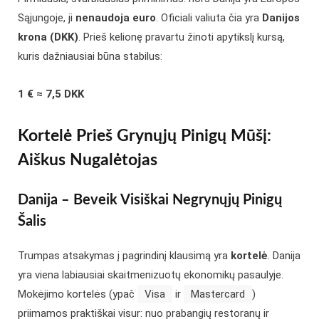
Sąjungoje, ji
nenaudoja euro
. Oficiali valiuta čia yra
Danijos
krona (DKK)
. Prieš kelionę pravartu žinoti apytikslį kursą,
kuris dažniausiai būna stabilus:
1 € ≈ 7,5 DKK
Kortelė Prieš Grynųjų Pinigų Mūšį:
Aiškus Nugalėtojas
Danija – Beveik Visiškai Negrynųjų Pinigų
Šalis
Trumpas atsakymas į pagrindinį klausimą yra
kortelė
. Danija
yra viena labiausiai skaitmenizuotų ekonomikų pasaulyje.
Mokėjimo kortelės (ypač
Visa
ir
Mastercard
)
priimamos praktiškai visur: nuo prabangių restoranų ir