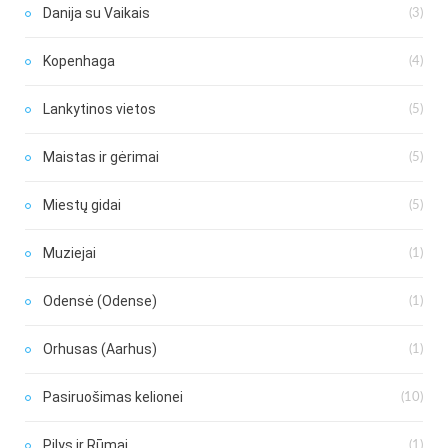
Danija su Vaikais
(3)
Kopenhaga
(4)
Lankytinos vietos
(5)
Maistas ir gėrimai
(5)
Miestų gidai
(5)
Muziejai
(1)
Odensė (Odense)
(1)
Orhusas (Aarhus)
(1)
Pasiruošimas kelionei
(10)
Pilys ir Rūmai
(1)