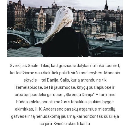
Sveiki, aš Saulė. Tikiu, kad gražiausi dalykai nutinka tuomet,
kai leidžiame sau šiek tiek pakilti virš kasdienybės. Manasis
skrydis – tai Danija. Šalis, kurią atrandu ne tik
žemėlapiuose, bet ir jausmuose, knygų puslapiuose ir
arbatos puodelio garuose. „Skrendu Danija“ – tai mano
būdas kolekcionuoti mažus stebuklus: jaukias hygge
akimirkas, H. K. Anderseno pasakų atgarsius miestelių
gatvėse ir tą nenusakomą jausmą, kai horizontas susilieja
su jūra. Kviečiu skristi kartu.