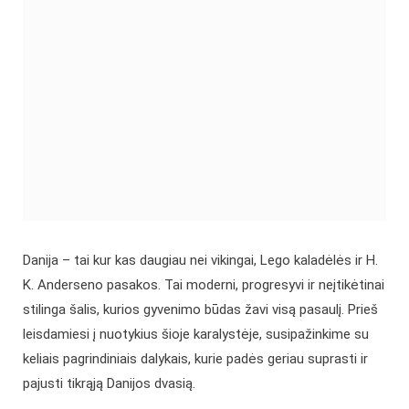
Danija – tai kur kas daugiau nei vikingai, Lego kaladėlės ir H.
K. Anderseno pasakos. Tai moderni, progresyvi ir neįtikėtinai
stilinga šalis, kurios gyvenimo būdas žavi visą pasaulį. Prieš
leisdamiesi į nuotykius šioje karalystėje, susipažinkime su
keliais pagrindiniais dalykais, kurie padės geriau suprasti ir
pajusti tikrąją Danijos dvasią.