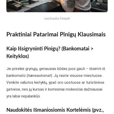
nuotrauka freepik
Praktiniai Patarimai Pinigų Klausimais
Kaip Išsigryninti Pinigų? (Bankomatai >
Keityklos)
Jei prireikė grynųjų, geriausias būdas juos gauti – išsiimti iš
bankomato (
hæveautomat
). Jų rasite visuose miestuose.
Venkite valiutos keityklų, ypač oro uostuose ar turistinėse
gatvėse, nes jų kursas ir komisiniai mokesčiai dažniausiai
yra labai nepalankūs.
Naudokitės Išmaniosiomis Kortelėmis (pvz.,